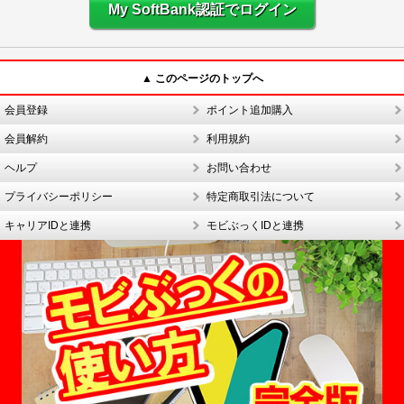
My SoftBank認証でログイン
▲ このページのトップへ
会員登録
ポイント追加購入
会員解約
利用規約
ヘルプ
お問い合わせ
プライバシーポリシー
特定商取引法について
キャリアIDと連携
モビぶっくIDと連携