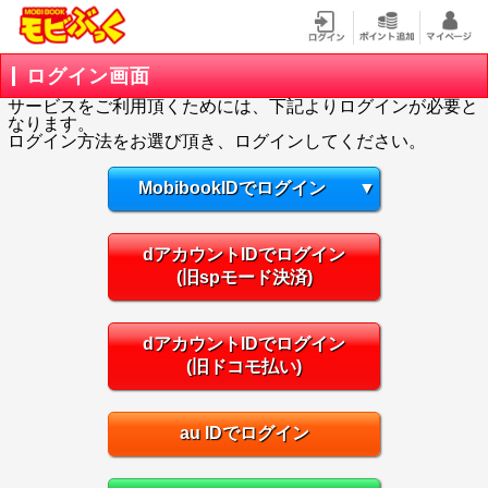
ログイン画面
サービスをご利用頂くためには、下記よりログインが必要と
なります。
ログイン方法をお選び頂き、ログインしてください。
MobibookIDでログイン
▼
dアカウントIDでログイン
(旧spモード決済)
dアカウントIDでログイン
(旧ドコモ払い)
au IDでログイン