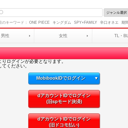
目のキーワード：
ONE PIECE
キングダム
SPY×FAMILY
辛口オネエ
期
男性
女性
TL・B
よりログインが必要となります。
してください。
MobibookIDでログイン
▼
dアカウントIDでログイン
(旧spモード決済)
dアカウントIDでログイン
(旧ドコモ払い)