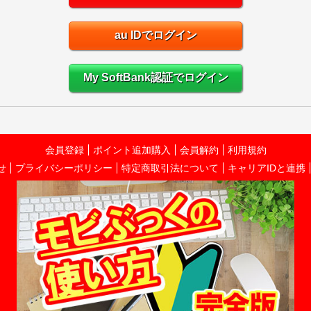
au IDでログイン
My SoftBank認証でログイン
会員登録
ポイント追加購入
会員解約
利用規約
せ
プライバシーポリシー
特定商取引法について
キャリアIDと連携