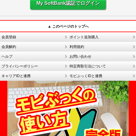
My SoftBank認証でログイン
▲ このページのトップへ
会員登録
ポイント追加購入
会員解約
利用規約
ヘルプ
お問い合わせ
プライバシーポリシー
特定商取引法について
キャリアIDと連携
モビぶっくIDと連携