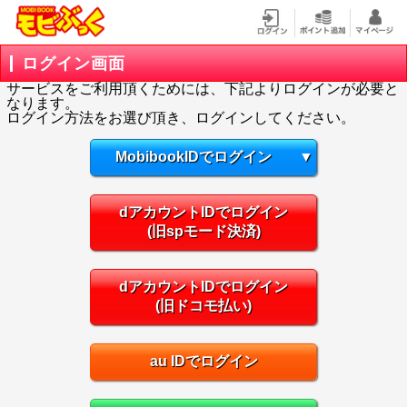
ログイン画面
サービスをご利用頂くためには、下記よりログインが必要と
なります。
ログイン方法をお選び頂き、ログインしてください。
MobibookIDでログイン
▼
dアカウントIDでログイン
(旧spモード決済)
dアカウントIDでログイン
(旧ドコモ払い)
au IDでログイン