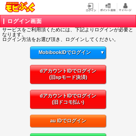
ログイン画面
サービスをご利用頂くためには、下記よりログインが必要と
なります。
ログイン方法をお選び頂き、ログインしてください。
MobibookIDでログイン
▼
dアカウントIDでログイン
(旧spモード決済)
dアカウントIDでログイン
(旧ドコモ払い)
au IDでログイン