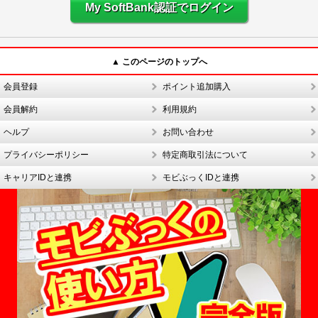
My SoftBank認証でログイン
▲ このページのトップへ
会員登録
ポイント追加購入
会員解約
利用規約
ヘルプ
お問い合わせ
プライバシーポリシー
特定商取引法について
キャリアIDと連携
モビぶっくIDと連携