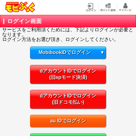
ログイン画面
サービスをご利用頂くためには、下記よりログインが必要と
なります。
ログイン方法をお選び頂き、ログインしてください。
MobibookIDでログイン
▼
dアカウントIDでログイン
(旧spモード決済)
dアカウントIDでログイン
(旧ドコモ払い)
au IDでログイン