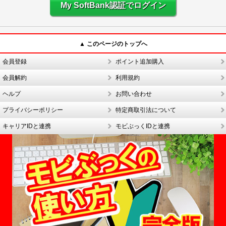
My SoftBank認証でログイン
▲ このページのトップへ
会員登録
ポイント追加購入
会員解約
利用規約
ヘルプ
お問い合わせ
プライバシーポリシー
特定商取引法について
キャリアIDと連携
モビぶっくIDと連携