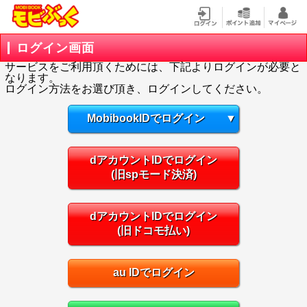
ログイン画面
サービスをご利用頂くためには、下記よりログインが必要と
なります。
ログイン方法をお選び頂き、ログインしてください。
MobibookIDでログイン
▼
dアカウントIDでログイン
(旧spモード決済)
dアカウントIDでログイン
(旧ドコモ払い)
au IDでログイン