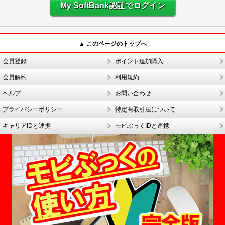
My SoftBank認証でログイン
▲ このページのトップへ
会員登録
ポイント追加購入
会員解約
利用規約
ヘルプ
お問い合わせ
プライバシーポリシー
特定商取引法について
キャリアIDと連携
モビぶっくIDと連携