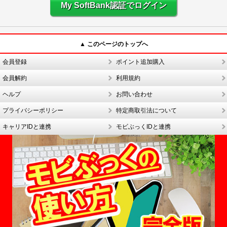
My SoftBank認証でログイン
▲ このページのトップへ
会員登録
ポイント追加購入
会員解約
利用規約
ヘルプ
お問い合わせ
プライバシーポリシー
特定商取引法について
キャリアIDと連携
モビぶっくIDと連携