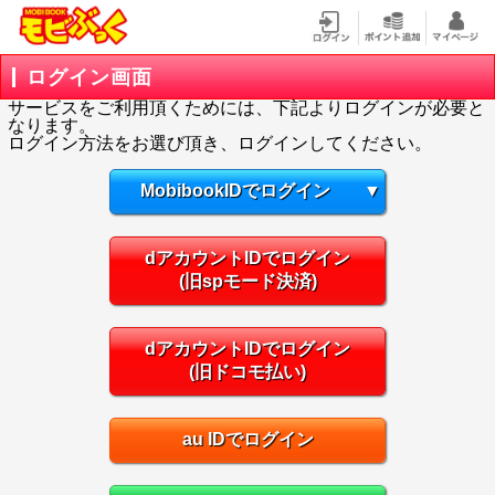
ログイン画面
サービスをご利用頂くためには、下記よりログインが必要と
なります。
ログイン方法をお選び頂き、ログインしてください。
MobibookIDでログイン
▼
dアカウントIDでログイン
(旧spモード決済)
dアカウントIDでログイン
(旧ドコモ払い)
au IDでログイン