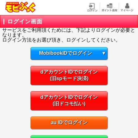
ログイン画面
サービスをご利用頂くためには、下記よりログインが必要と
なります。
ログイン方法をお選び頂き、ログインしてください。
MobibookIDでログイン
▼
dアカウントIDでログイン
(旧spモード決済)
dアカウントIDでログイン
(旧ドコモ払い)
au IDでログイン