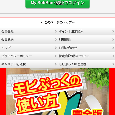
My SoftBank認証でログイン
▲ このページのトップへ
会員登録
ポイント追加購入
会員解約
利用規約
ヘルプ
お問い合わせ
プライバシーポリシー
特定商取引法について
キャリアIDと連携
モビぶっくIDと連携