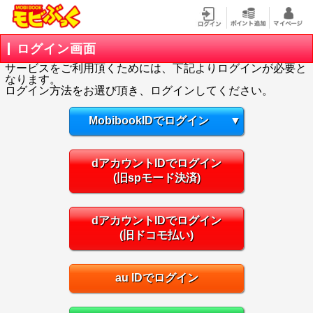
ログイン画面
サービスをご利用頂くためには、下記よりログインが必要と
なります。
ログイン方法をお選び頂き、ログインしてください。
MobibookIDでログイン
▼
dアカウントIDでログイン
(旧spモード決済)
dアカウントIDでログイン
(旧ドコモ払い)
au IDでログイン