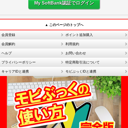
My SoftBank認証でログイン
▲ このページのトップへ
会員登録
ポイント追加購入
会員解約
利用規約
ヘルプ
お問い合わせ
プライバシーポリシー
特定商取引法について
キャリアIDと連携
モビぶっくIDと連携