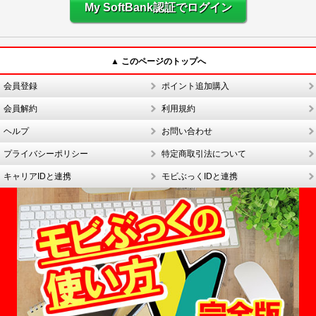
My SoftBank認証でログイン
▲ このページのトップへ
会員登録
ポイント追加購入
会員解約
利用規約
ヘルプ
お問い合わせ
プライバシーポリシー
特定商取引法について
キャリアIDと連携
モビぶっくIDと連携