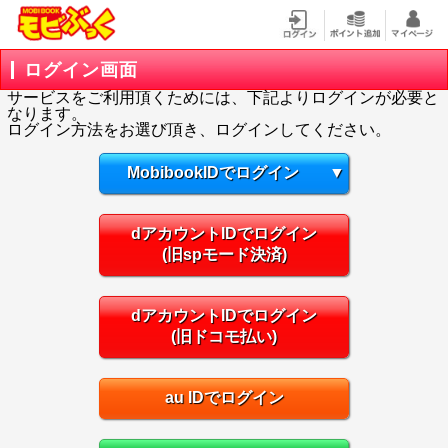
ログイン画面
サービスをご利用頂くためには、下記よりログインが必要と
なります。
ログイン方法をお選び頂き、ログインしてください。
MobibookIDでログイン
▼
dアカウントIDでログイン
(旧spモード決済)
dアカウントIDでログイン
(旧ドコモ払い)
au IDでログイン