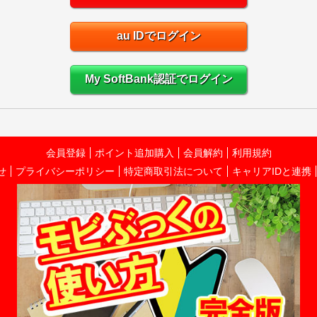
au IDでログイン
My SoftBank認証でログイン
会員登録
ポイント追加購入
会員解約
利用規約
せ
プライバシーポリシー
特定商取引法について
キャリアIDと連携