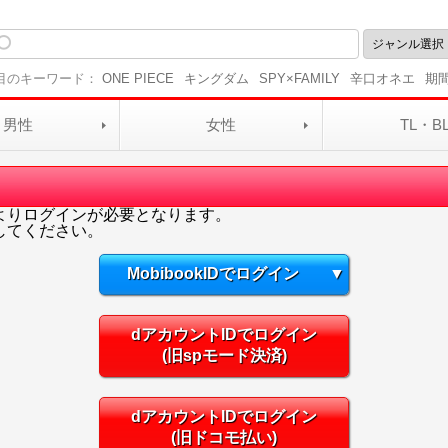
目のキーワード：
ONE PIECE
キングダム
SPY×FAMILY
辛口オネエ
期
男性
女性
TL・B
よりログインが必要となります。
してください。
MobibookIDでログイン
▼
dアカウントIDでログイン
(旧spモード決済)
dアカウントIDでログイン
(旧ドコモ払い)