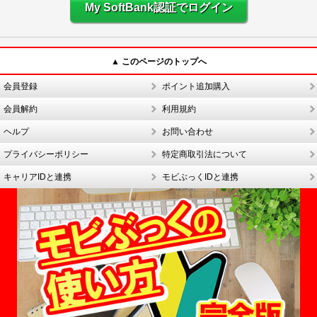
My SoftBank認証でログイン
▲ このページのトップへ
会員登録
ポイント追加購入
会員解約
利用規約
ヘルプ
お問い合わせ
プライバシーポリシー
特定商取引法について
キャリアIDと連携
モビぶっくIDと連携