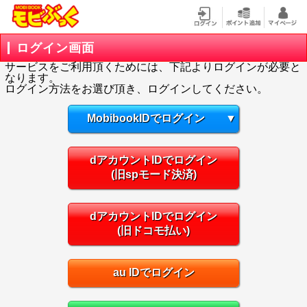
ログイン画面
サービスをご利用頂くためには、下記よりログインが必要と
なります。
ログイン方法をお選び頂き、ログインしてください。
MobibookIDでログイン
▼
dアカウントIDでログイン
(旧spモード決済)
dアカウントIDでログイン
(旧ドコモ払い)
au IDでログイン