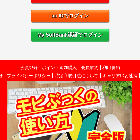
au IDでログイン
My SoftBank認証でログイン
会員登録
ポイント追加購入
会員解約
利用規約
せ
プライバシーポリシー
特定商取引法について
キャリアIDと連携