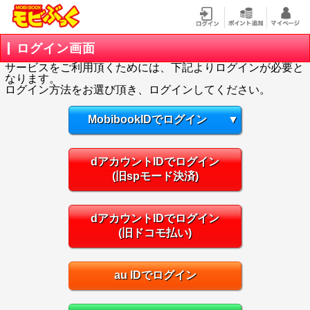
ログイン画面
サービスをご利用頂くためには、下記よりログインが必要と
なります。
ログイン方法をお選び頂き、ログインしてください。
MobibookIDでログイン
▼
dアカウントIDでログイン
(旧spモード決済)
dアカウントIDでログイン
(旧ドコモ払い)
au IDでログイン