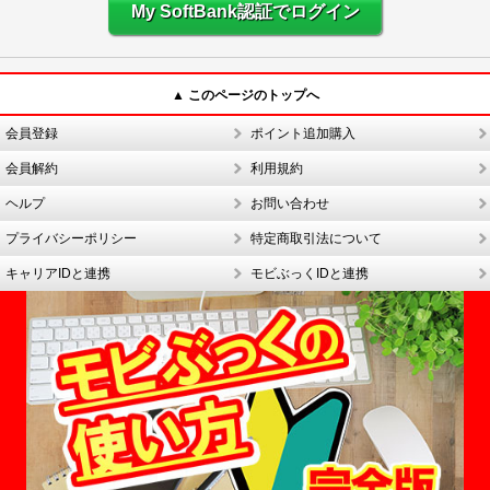
My SoftBank認証でログイン
▲ このページのトップへ
会員登録
ポイント追加購入
会員解約
利用規約
ヘルプ
お問い合わせ
プライバシーポリシー
特定商取引法について
キャリアIDと連携
モビぶっくIDと連携