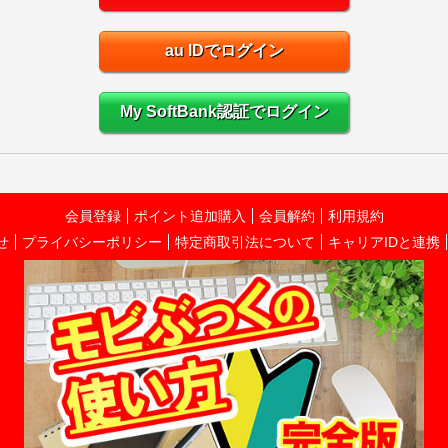
au IDでログイン
My SoftBank認証でログイン
会員登録
ポイント追加購入
会員解約
利用規約
せ
プライバシーポリシー
特定商取引法について
キャリアIDと連携