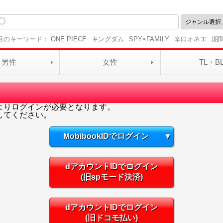
目のキーワード：
ONE PIECE
キングダム
SPY×FAMILY
辛口オネエ
期
男性
女性
TL・B
よりログインが必要となります。
してください。
MobibookIDでログイン
▼
dアカウントIDでログイン
(旧spモード決済)
dアカウントIDでログイン
(旧ドコモ払い)