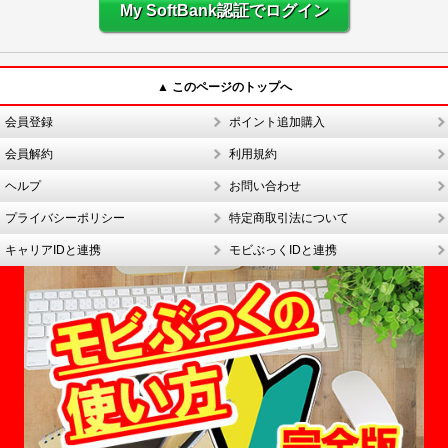
My SoftBank認証でログイン
▲ このページのトップへ
会員登録
ポイント追加購入
会員解約
利用規約
ヘルプ
お問い合わせ
プライバシーポリシー
特定商取引法について
キャリアIDと連携
モビぶっくIDと連携