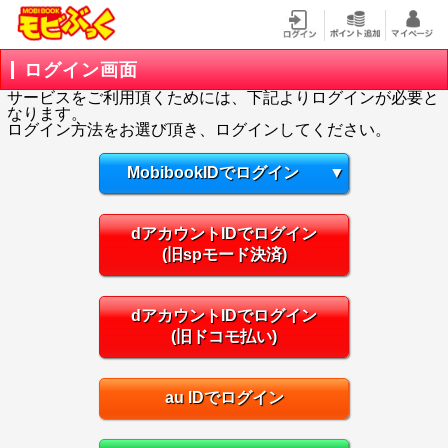
ログイン画面
サービスをご利用頂くためには、下記よりログインが必要と
なります。
ログイン方法をお選び頂き、ログインしてください。
MobibookIDでログイン
▼
dアカウントIDでログイン
(旧spモード決済)
dアカウントIDでログイン
(旧ドコモ払い)
au IDでログイン