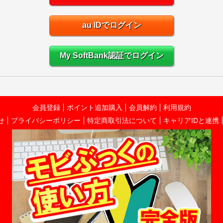
au IDでログイン
My SoftBank認証でログイン
会員登録
ポイント追加購入
会員解約
利用規約
せ
プライバシーポリシー
特定商取引法について
キャリアIDと連携