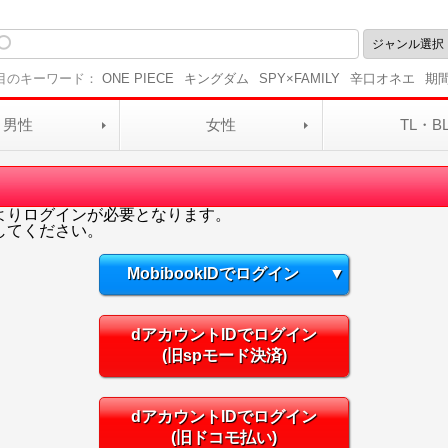
目のキーワード：
ONE PIECE
キングダム
SPY×FAMILY
辛口オネエ
期
男性
女性
TL・B
よりログインが必要となります。
してください。
MobibookIDでログイン
▼
dアカウントIDでログイン
(旧spモード決済)
dアカウントIDでログイン
(旧ドコモ払い)