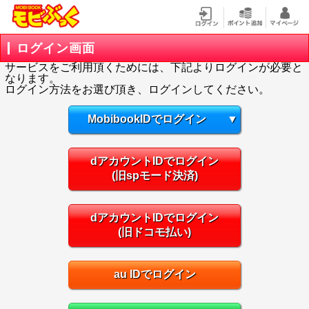
ログイン画面
サービスをご利用頂くためには、下記よりログインが必要と
なります。
ログイン方法をお選び頂き、ログインしてください。
MobibookIDでログイン
▼
dアカウントIDでログイン
(旧spモード決済)
dアカウントIDでログイン
(旧ドコモ払い)
au IDでログイン