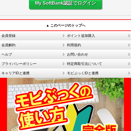
My SoftBank認証でログイン
▲ このページのトップへ
会員登録
ポイント追加購入
会員解約
利用規約
ヘルプ
お問い合わせ
プライバシーポリシー
特定商取引法について
キャリアIDと連携
モビぶっくIDと連携