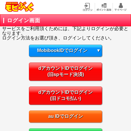
ログイン画面
サービスをご利用頂くためには、下記よりログインが必要と
なります。
ログイン方法をお選び頂き、ログインしてください。
MobibookIDでログイン
▼
dアカウントIDでログイン
(旧spモード決済)
dアカウントIDでログイン
(旧ドコモ払い)
au IDでログイン