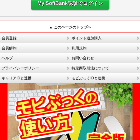
My SoftBank認証でログイン
▲ このページのトップへ
会員登録
ポイント追加購入
会員解約
利用規約
ヘルプ
お問い合わせ
プライバシーポリシー
特定商取引法について
キャリアIDと連携
モビぶっくIDと連携