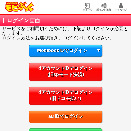
ログイン画面
サービスをご利用頂くためには、下記よりログインが必要と
なります。
ログイン方法をお選び頂き、ログインしてください。
MobibookIDでログイン
▼
dアカウントIDでログイン
(旧spモード決済)
dアカウントIDでログイン
(旧ドコモ払い)
au IDでログイン