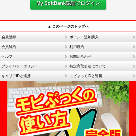
My SoftBank認証でログイン
▲ このページのトップへ
会員登録
ポイント追加購入
会員解約
利用規約
ヘルプ
お問い合わせ
プライバシーポリシー
特定商取引法について
キャリアIDと連携
モビぶっくIDと連携