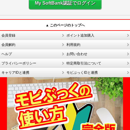
My SoftBank認証でログイン
▲ このページのトップへ
会員登録
ポイント追加購入
会員解約
利用規約
ヘルプ
お問い合わせ
プライバシーポリシー
特定商取引法について
キャリアIDと連携
モビぶっくIDと連携