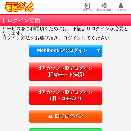
ログイン画面
サービスをご利用頂くためには、下記よりログインが必要と
なります。
ログイン方法をお選び頂き、ログインしてください。
MobibookIDでログイン
▼
dアカウントIDでログイン
(旧spモード決済)
dアカウントIDでログイン
(旧ドコモ払い)
au IDでログイン