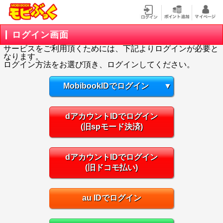
ログイン画面
サービスをご利用頂くためには、下記よりログインが必要と
なります。
ログイン方法をお選び頂き、ログインしてください。
MobibookIDでログイン
▼
dアカウントIDでログイン
(旧spモード決済)
dアカウントIDでログイン
(旧ドコモ払い)
au IDでログイン