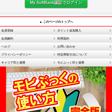
My SoftBank認証でログイン
▲ このページのトップへ
会員登録
ポイント追加購入
会員解約
利用規約
ヘルプ
お問い合わせ
プライバシーポリシー
特定商取引法について
キャリアIDと連携
モビぶっくIDと連携