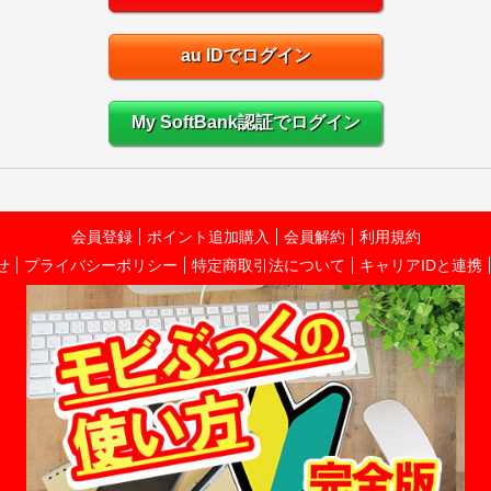
au IDでログイン
My SoftBank認証でログイン
会員登録
ポイント追加購入
会員解約
利用規約
せ
プライバシーポリシー
特定商取引法について
キャリアIDと連携