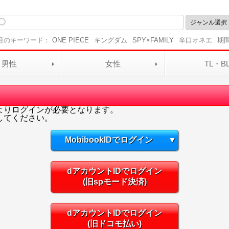
目のキーワード：
ONE PIECE
キングダム
SPY×FAMILY
辛口オネエ
期
男性
女性
TL・B
よりログインが必要となります。
してください。
MobibookIDでログイン
▼
dアカウントIDでログイン
(旧spモード決済)
dアカウントIDでログイン
(旧ドコモ払い)