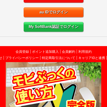
au IDでログイン
My SoftBank認証でログイン
会員登録
ポイント追加購入
会員解約
利用規約
せ
プライバシーポリシー
特定商取引法について
キャリアIDと連携