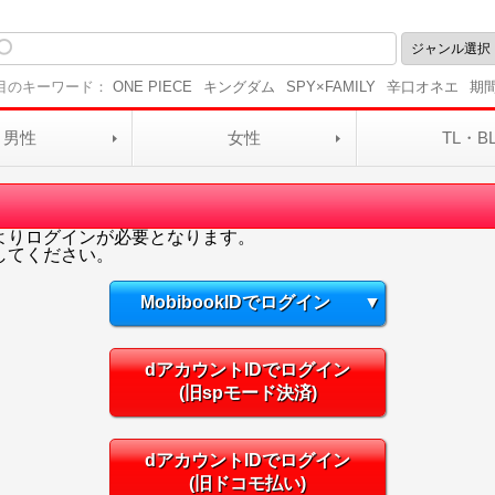
目のキーワード：
ONE PIECE
キングダム
SPY×FAMILY
辛口オネエ
期
男性
女性
TL・B
よりログインが必要となります。
してください。
MobibookIDでログイン
▼
dアカウントIDでログイン
(旧spモード決済)
dアカウントIDでログイン
(旧ドコモ払い)