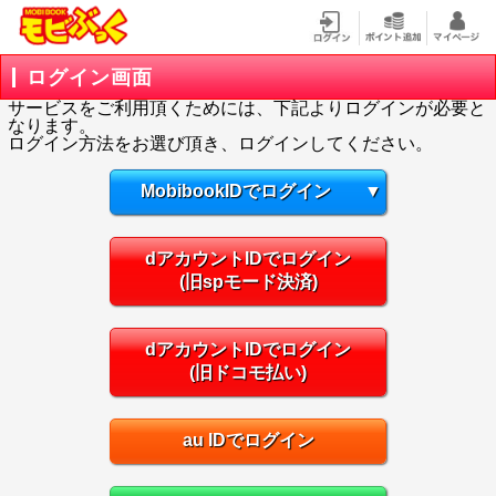
ログイン画面
サービスをご利用頂くためには、下記よりログインが必要と
なります。
ログイン方法をお選び頂き、ログインしてください。
MobibookIDでログイン
▼
dアカウントIDでログイン
(旧spモード決済)
dアカウントIDでログイン
(旧ドコモ払い)
au IDでログイン