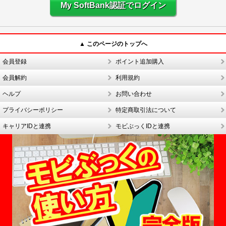
My SoftBank認証でログイン
▲ このページのトップへ
会員登録
ポイント追加購入
会員解約
利用規約
ヘルプ
お問い合わせ
プライバシーポリシー
特定商取引法について
キャリアIDと連携
モビぶっくIDと連携