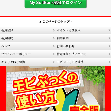
My SoftBank認証でログイン
▲ このページのトップへ
会員登録
ポイント追加購入
会員解約
利用規約
ヘルプ
お問い合わせ
プライバシーポリシー
特定商取引法について
キャリアIDと連携
モビぶっくIDと連携