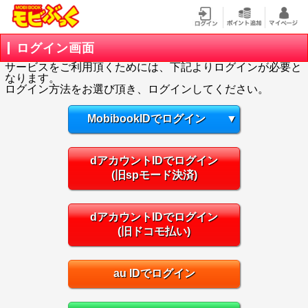
ログイン画面
サービスをご利用頂くためには、下記よりログインが必要と
なります。
ログイン方法をお選び頂き、ログインしてください。
MobibookIDでログイン
▼
dアカウントIDでログイン
(旧spモード決済)
dアカウントIDでログイン
(旧ドコモ払い)
au IDでログイン