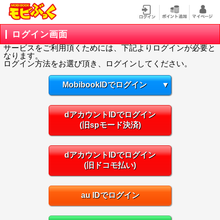
ログイン画面
サービスをご利用頂くためには、下記よりログインが必要と
なります。
ログイン方法をお選び頂き、ログインしてください。
MobibookIDでログイン
▼
dアカウントIDでログイン
(旧spモード決済)
dアカウントIDでログイン
(旧ドコモ払い)
au IDでログイン