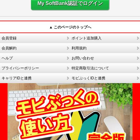
My SoftBank認証でログイン
▲ このページのトップへ
会員登録
ポイント追加購入
会員解約
利用規約
ヘルプ
お問い合わせ
プライバシーポリシー
特定商取引法について
キャリアIDと連携
モビぶっくIDと連携