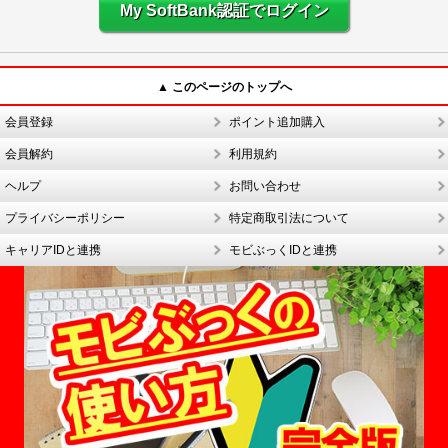
My SoftBank認証でログイン
▲ このページのトップへ
会員登録
ポイント追加購入
会員解約
利用規約
ヘルプ
お問い合わせ
プライバシーポリシー
特定商取引法について
キャリアIDと連携
モビぶっくIDと連携