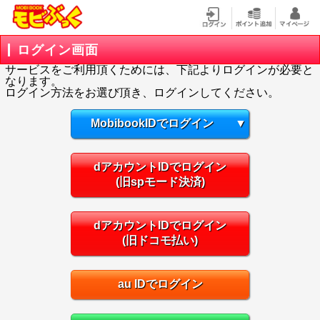
ログイン画面
サービスをご利用頂くためには、下記よりログインが必要と
なります。
ログイン方法をお選び頂き、ログインしてください。
MobibookIDでログイン
▼
dアカウントIDでログイン
(旧spモード決済)
dアカウントIDでログイン
(旧ドコモ払い)
au IDでログイン