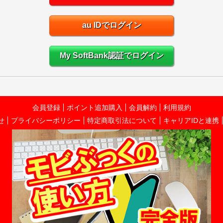
au IDでログイン
My SoftBank認証でログイン
会員登録
ポイント追加購入
会員解約
利用規約
せ
プライバシーポリシー
特定商取引法について
キャリアIDと連携