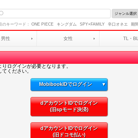
目のキーワード：
ONE PIECE
キングダム
SPY×FAMILY
辛口オネエ
期
男性
女性
TL・B
よりログインが必要となります。
してください。
MobibookIDでログイン
▼
dアカウントIDでログイン
(旧spモード決済)
dアカウントIDでログイン
(旧ドコモ払い)