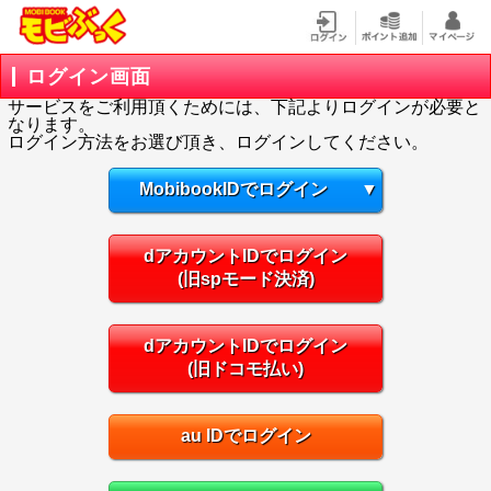
ログイン画面
サービスをご利用頂くためには、下記よりログインが必要と
なります。
ログイン方法をお選び頂き、ログインしてください。
MobibookIDでログイン
▼
dアカウントIDでログイン
(旧spモード決済)
dアカウントIDでログイン
(旧ドコモ払い)
au IDでログイン