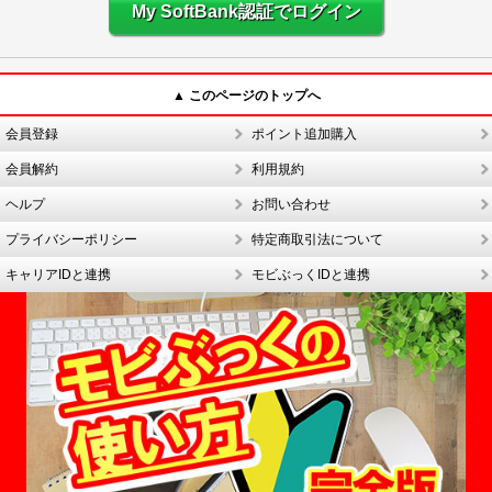
My SoftBank認証でログイン
▲ このページのトップへ
会員登録
ポイント追加購入
会員解約
利用規約
ヘルプ
お問い合わせ
プライバシーポリシー
特定商取引法について
キャリアIDと連携
モビぶっくIDと連携