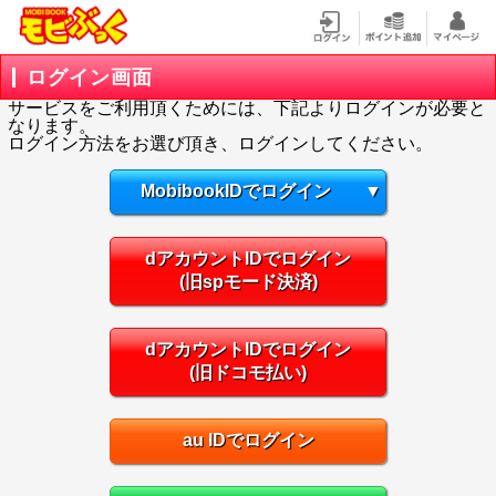
ログイン画面
サービスをご利用頂くためには、下記よりログインが必要と
なります。
ログイン方法をお選び頂き、ログインしてください。
MobibookIDでログイン
▼
dアカウントIDでログイン
(旧spモード決済)
dアカウントIDでログイン
(旧ドコモ払い)
au IDでログイン