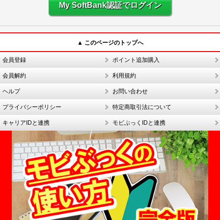
My SoftBank認証でログイン
▲ このページのトップへ
会員登録
ポイント追加購入
会員解約
利用規約
ヘルプ
お問い合わせ
プライバシーポリシー
特定商取引法について
キャリアIDと連携
モビぶっくIDと連携