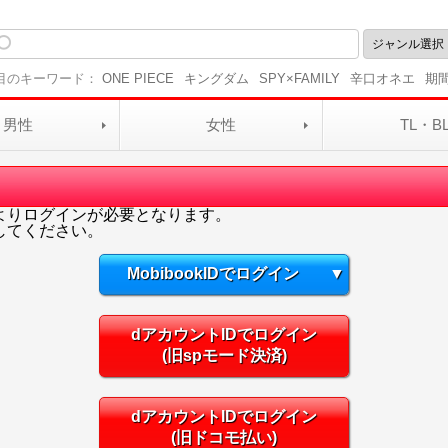
目のキーワード：
ONE PIECE
キングダム
SPY×FAMILY
辛口オネエ
期
男性
女性
TL・B
よりログインが必要となります。
してください。
MobibookIDでログイン
▼
dアカウントIDでログイン
(旧spモード決済)
dアカウントIDでログイン
(旧ドコモ払い)