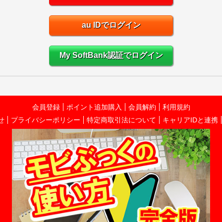
au IDでログイン
My SoftBank認証でログイン
会員登録
ポイント追加購入
会員解約
利用規約
せ
プライバシーポリシー
特定商取引法について
キャリアIDと連携