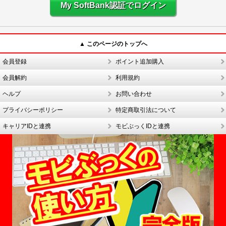
My SoftBank認証でログイン
▲ このページのトップへ
会員登録
ポイント追加購入
会員解約
利用規約
ヘルプ
お問い合わせ
プライバシーポリシー
特定商取引法について
キャリアIDと連携
モビぶっくIDと連携