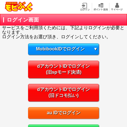
ログイン画面
サービスをご利用頂くためには、下記よりログインが必要と
なります。
ログイン方法をお選び頂き、ログインしてください。
MobibookIDでログイン
▼
dアカウントIDでログイン
(旧spモード決済)
dアカウントIDでログイン
(旧ドコモ払い)
au IDでログイン