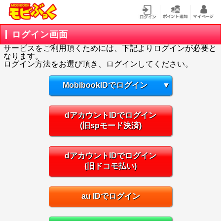
ログイン画面
サービスをご利用頂くためには、下記よりログインが必要と
なります。
ログイン方法をお選び頂き、ログインしてください。
MobibookIDでログイン
▼
dアカウントIDでログイン
(旧spモード決済)
dアカウントIDでログイン
(旧ドコモ払い)
au IDでログイン