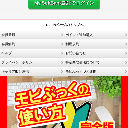
My SoftBank認証でログイン
▲ このページのトップへ
会員登録
ポイント追加購入
会員解約
利用規約
ヘルプ
お問い合わせ
プライバシーポリシー
特定商取引法について
キャリアIDと連携
モビぶっくIDと連携