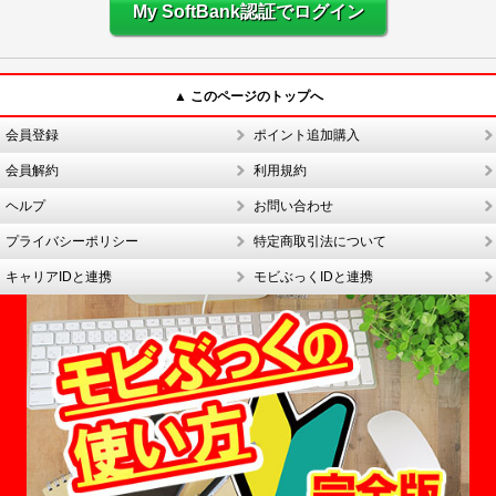
My SoftBank認証でログイン
▲ このページのトップへ
会員登録
ポイント追加購入
会員解約
利用規約
ヘルプ
お問い合わせ
プライバシーポリシー
特定商取引法について
キャリアIDと連携
モビぶっくIDと連携