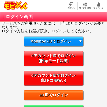
ログイン画面
サービスをご利用頂くためには、下記よりログインが必要と
なります。
ログイン方法をお選び頂き、ログインしてください。
MobibookIDでログイン
▼
dアカウントIDでログイン
(旧spモード決済)
dアカウントIDでログイン
(旧ドコモ払い)
au IDでログイン