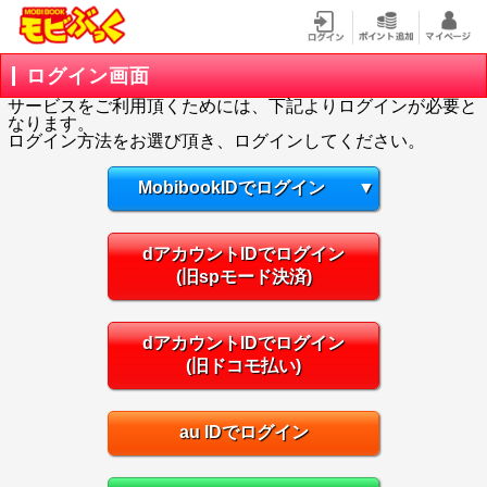
ログイン画面
サービスをご利用頂くためには、下記よりログインが必要と
なります。
ログイン方法をお選び頂き、ログインしてください。
MobibookIDでログイン
▼
dアカウントIDでログイン
(旧spモード決済)
dアカウントIDでログイン
(旧ドコモ払い)
au IDでログイン