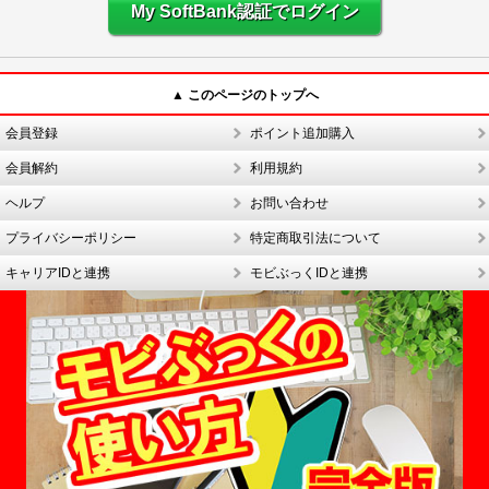
My SoftBank認証でログイン
▲ このページのトップへ
会員登録
ポイント追加購入
会員解約
利用規約
ヘルプ
お問い合わせ
プライバシーポリシー
特定商取引法について
キャリアIDと連携
モビぶっくIDと連携