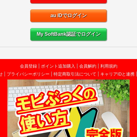
au IDでログイン
My SoftBank認証でログイン
会員登録
ポイント追加購入
会員解約
利用規約
せ
プライバシーポリシー
特定商取引法について
キャリアIDと連携