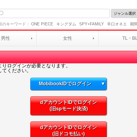
目のキーワード：
ONE PIECE
キングダム
SPY×FAMILY
辛口オネエ
期
男性
女性
TL・B
よりログインが必要となります。
してください。
MobibookIDでログイン
▼
dアカウントIDでログイン
(旧spモード決済)
dアカウントIDでログイン
(旧ドコモ払い)