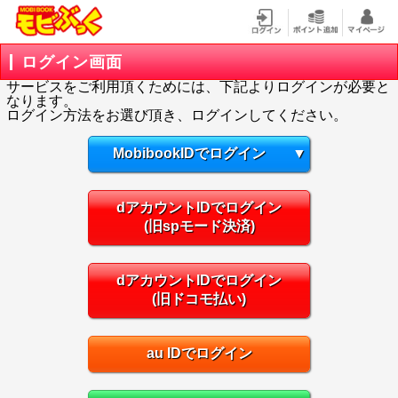
ログイン画面
サービスをご利用頂くためには、下記よりログインが必要と
なります。
ログイン方法をお選び頂き、ログインしてください。
MobibookIDでログイン
▼
dアカウントIDでログイン
(旧spモード決済)
dアカウントIDでログイン
(旧ドコモ払い)
au IDでログイン