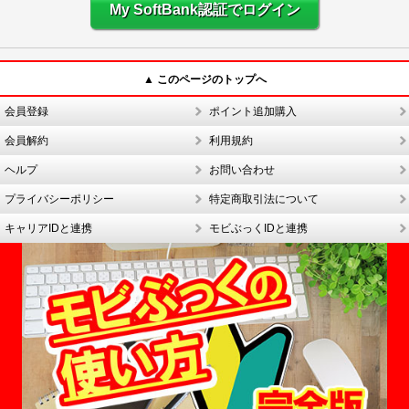
My SoftBank認証でログイン
▲ このページのトップへ
会員登録
ポイント追加購入
会員解約
利用規約
ヘルプ
お問い合わせ
プライバシーポリシー
特定商取引法について
キャリアIDと連携
モビぶっくIDと連携