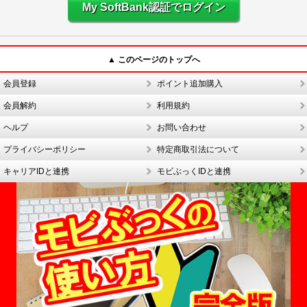
My SoftBank認証でログイン
▲ このページのトップへ
会員登録
ポイント追加購入
会員解約
利用規約
ヘルプ
お問い合わせ
プライバシーポリシー
特定商取引法について
キャリアIDと連携
モビぶっくIDと連携