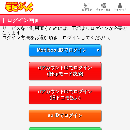
ログイン画面
サービスをご利用頂くためには、下記よりログインが必要と
なります。
ログイン方法をお選び頂き、ログインしてください。
MobibookIDでログイン
▼
dアカウントIDでログイン
(旧spモード決済)
dアカウントIDでログイン
(旧ドコモ払い)
au IDでログイン