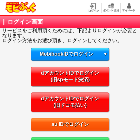
ログイン画面
サービスをご利用頂くためには、下記よりログインが必要と
なります。
ログイン方法をお選び頂き、ログインしてください。
MobibookIDでログイン
▼
dアカウントIDでログイン
(旧spモード決済)
dアカウントIDでログイン
(旧ドコモ払い)
au IDでログイン