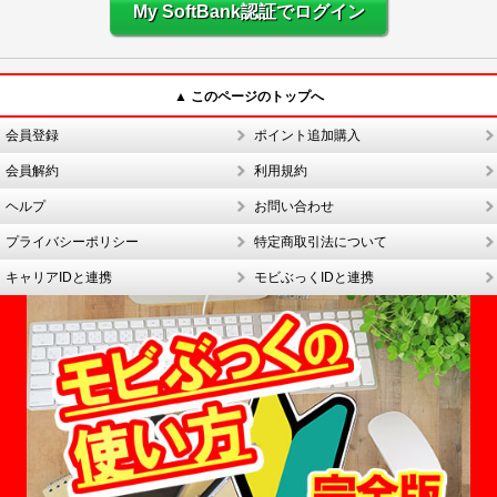
My SoftBank認証でログイン
▲ このページのトップへ
会員登録
ポイント追加購入
会員解約
利用規約
ヘルプ
お問い合わせ
プライバシーポリシー
特定商取引法について
キャリアIDと連携
モビぶっくIDと連携