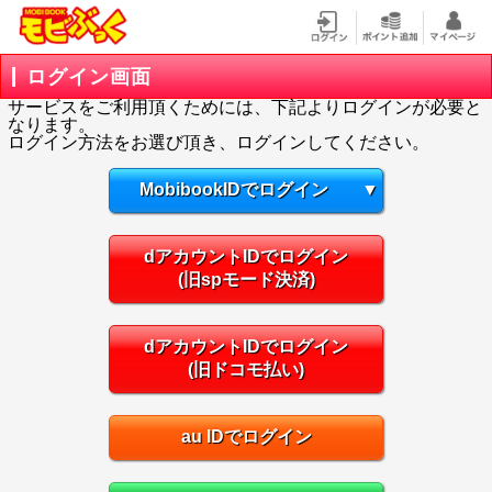
ログイン画面
サービスをご利用頂くためには、下記よりログインが必要と
なります。
ログイン方法をお選び頂き、ログインしてください。
MobibookIDでログイン
▼
dアカウントIDでログイン
(旧spモード決済)
dアカウントIDでログイン
(旧ドコモ払い)
au IDでログイン