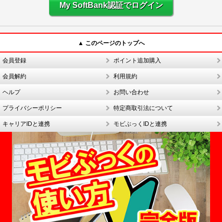
My SoftBank認証でログイン
▲ このページのトップへ
会員登録
ポイント追加購入
会員解約
利用規約
ヘルプ
お問い合わせ
プライバシーポリシー
特定商取引法について
キャリアIDと連携
モビぶっくIDと連携