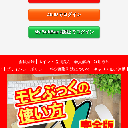
au IDでログイン
My SoftBank認証でログイン
会員登録
ポイント追加購入
会員解約
利用規約
せ
プライバシーポリシー
特定商取引法について
キャリアIDと連携