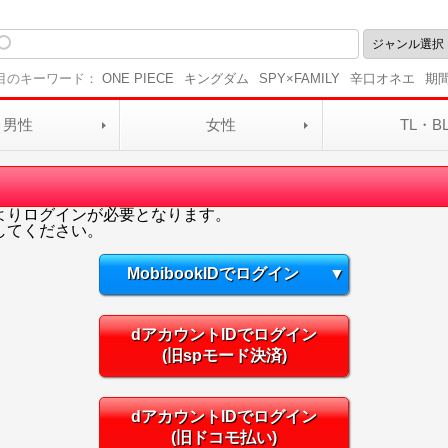
目のキーワード：
ONE PIECE
キングダム
SPY×FAMILY
辛口オネエ
期
男性
女性
TL・B
よりログインが必要となります。
してください。
MobibookIDでログイン
▼
dアカウントIDでログイン
(旧spモード決済)
dアカウントIDでログイン
(旧ドコモ払い)