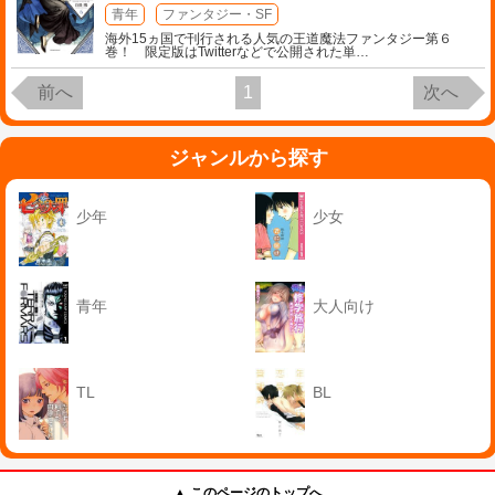
青年
ファンタジー・SF
海外15ヵ国で刊行される人気の王道魔法ファンタジー第６
巻！ 限定版はTwitterなどで公開された単
…
前へ
1
次へ
ジャンルから探す
少年
少女
青年
大人向け
TL
BL
▲ このページのトップへ