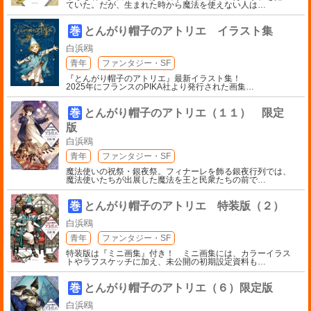
ていた。だが、生まれた時から魔法を使えない人は
…
巻
とんがり帽子のアトリエ イラスト集
白浜鴎
青年
ファンタジー・SF
『とんがり帽子のアトリエ』最新イラスト集！
2025年にフランスのPIKA社より発行された画集
…
巻
とんがり帽子のアトリエ（１１） 限定
版
白浜鴎
青年
ファンタジー・SF
魔法使いの祝祭・銀夜祭。フィナーレを飾る銀夜行列では、
魔法使いたちが出展した魔法を王と民衆たちの前で
…
巻
とんがり帽子のアトリエ 特装版（２）
白浜鴎
青年
ファンタジー・SF
特装版は『ミニ画集』付き！ ミニ画集には、カラーイラス
トやラフスケッチに加え、未公開の初期設定資料も
…
巻
とんがり帽子のアトリエ（６）限定版
白浜鴎