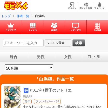
トップ
〉
作者一覧
〉
白浜鴎
総合
男性
女性
TL・BL
「
白浜鴎
」作品一覧
巻
とんがり帽子のアトリエ
白浜鴎
青年
ファンタジー・SF
小さな村の少女・ココは、昔から魔法使いにあこがれを抱い