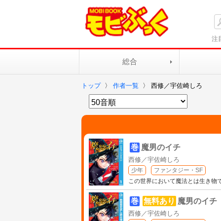
注
総合
トップ
〉
作者一覧
〉
西修／宇佐崎しろ
巻
魔男のイチ
西修／宇佐崎しろ
少年
ファンタジー・SF
この世界において魔法とは生き物
巻
無料あり
魔男のイチ
西修／宇佐崎しろ