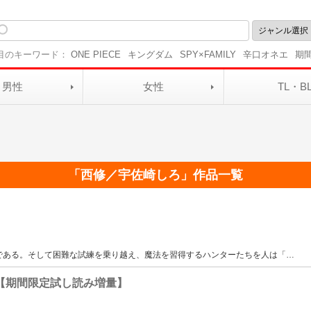
目のキーワード：
ONE PIECE
キングダム
SPY×FAMILY
辛口オネエ
期
男性
女性
TL・B
「
西修／宇佐崎しろ
」作品一覧
である。そして困難な試練を乗り越え、魔法を習得するハンターたちを人は「
…
【期間限定試し読み増量】