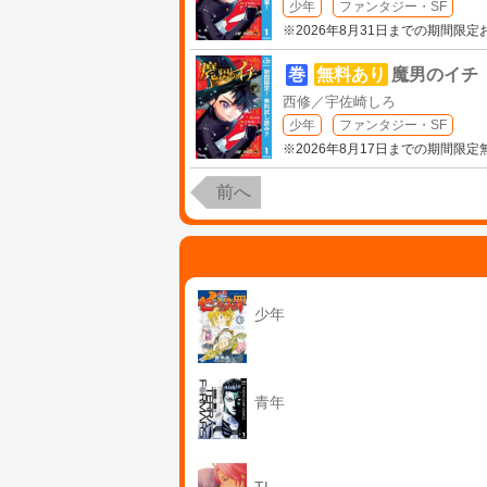
少年
ファンタジー・SF
※2026年8月31日までの期間限
巻
無料あり
魔男のイチ
西修／宇佐崎しろ
少年
ファンタジー・SF
※2026年8月17日までの期間限
前へ
少年
青年