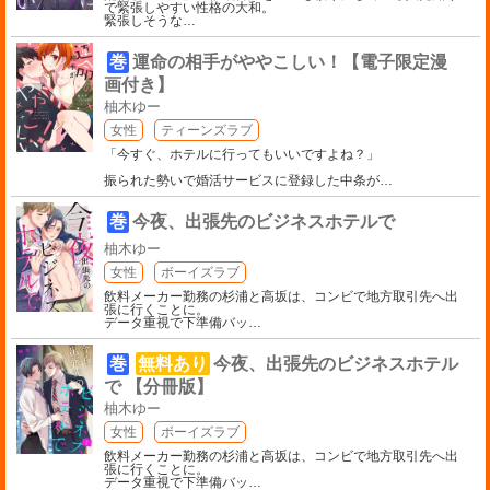
で緊張しやすい性格の大和。
緊張しそうな
…
巻
運命の相手がややこしい！【電子限定漫
画付き】
柚木ゆー
女性
ティーンズラブ
「今すぐ、ホテルに行ってもいいですよね？」
振られた勢いで婚活サービスに登録した中条が
…
巻
今夜、出張先のビジネスホテルで
柚木ゆー
女性
ボーイズラブ
飲料メーカー勤務の杉浦と高坂は、コンビで地方取引先へ出
張に行くことに。
データ重視で下準備バッ
…
巻
無料あり
今夜、出張先のビジネスホテル
で 【分冊版】
柚木ゆー
女性
ボーイズラブ
飲料メーカー勤務の杉浦と高坂は、コンビで地方取引先へ出
張に行くことに。
データ重視で下準備バッ
…