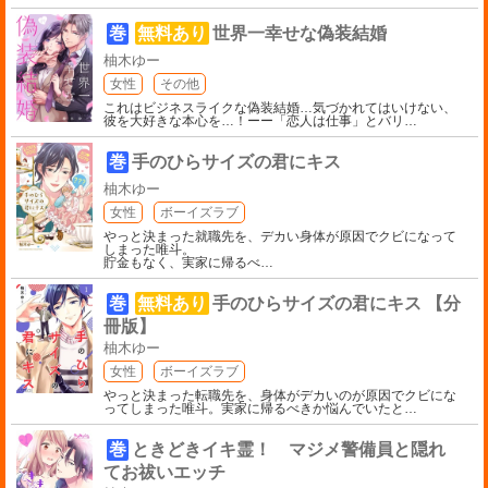
巻
無料あり
世界一幸せな偽装結婚
柚木ゆー
女性
その他
これはビジネスライクな偽装結婚…気づかれてはいけない、
彼を大好きな本心を…！ーー「恋人は仕事」とバリ
…
巻
手のひらサイズの君にキス
柚木ゆー
女性
ボーイズラブ
やっと決まった就職先を、デカい身体が原因でクビになって
しまった唯斗。
貯金もなく、実家に帰るべ
…
巻
無料あり
手のひらサイズの君にキス 【分
冊版】
柚木ゆー
女性
ボーイズラブ
やっと決まった転職先を、身体がデカいのが原因でクビにな
ってしまった唯斗。実家に帰るべきか悩んでいたと
…
巻
ときどきイキ霊！ マジメ警備員と隠れ
てお祓いエッチ