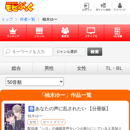
トップ
〉
作者一覧
〉
柚木ゆー
総合
男性
女性
TL・BL
「
柚木ゆー
」作品一覧
巻
あなたの声に乱されたい 【分冊版】
柚木ゆー
女性
ボーイズラブ
配信者『シロ』の催眠音声をいつも頼りにしている人見知り