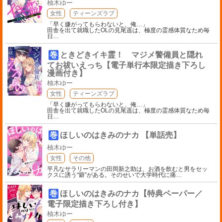
柚木ゆー
女性
ティーンズラブ
「早く嫌がってもらわないと、俺…」
田舎を出て就職したOLの見尾遥は、極度の霊感体質なため毎
日
…
巻
ときどきイキ霊！ マジメ警備員と隠れ
てお祓いえっち【電子単行本限定描き下ろし
漫画付き】
柚木ゆー
女性
ティーンズラブ
「早く嫌がってもらわないと、俺…」
田舎を出て就職したOLの見尾遥は、極度の霊感体質なため毎
日
…
巻
ほしいのはきみのナカ 【単話売】
柚木ゆー
女性
その他
平凡なサラリーマンの田岡新之助は、お酒を飲むと男をセッ
クスに誘う“癖”がある。そのせいで大学時代に痛
…
巻
ほしいのはきみのナカ【特典ペーパー／
電子限定描き下ろし付き】
柚木ゆー