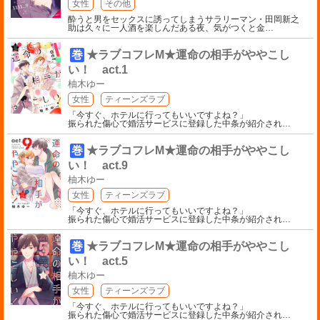
女性
その他
酔うと男をセックスに誘ってしまうサラリーマン・田岡新之
助は久々に一人酒を楽しんだある夜、気がつくと金
…
巻
★ラブコフレM★運命の相手がややこし
い！ act.1
柚木ゆー
女性
ティーンズラブ
「今すぐ、ホテルに行ってもいいですよね？」
振られた傷心で婚活サービスに登録した中条が紹介され
…
巻
★ラブコフレM★運命の相手がややこし
い！ act.9
柚木ゆー
女性
ティーンズラブ
「今すぐ、ホテルに行ってもいいですよね？」
振られた傷心で婚活サービスに登録した中条が紹介され
…
巻
★ラブコフレM★運命の相手がややこし
い！ act.5
柚木ゆー
女性
ティーンズラブ
「今すぐ、ホテルに行ってもいいですよね？」
振られた傷心で婚活サービスに登録した中条が紹介され
…