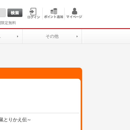
間限定無料
L
その他
鼠とりかえ伝～