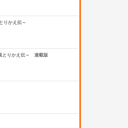
とりかえ伝～
鼠とりかえ伝～ 連載版