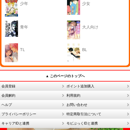
少年
少女
青年
大人向け
TL
BL
▲ このページのトップへ
会員登録
ポイント追加購入
会員解約
利用規約
ヘルプ
お問い合わせ
プライバシーポリシー
特定商取引法について
キャリアIDと連携
モビぶっくIDと連携