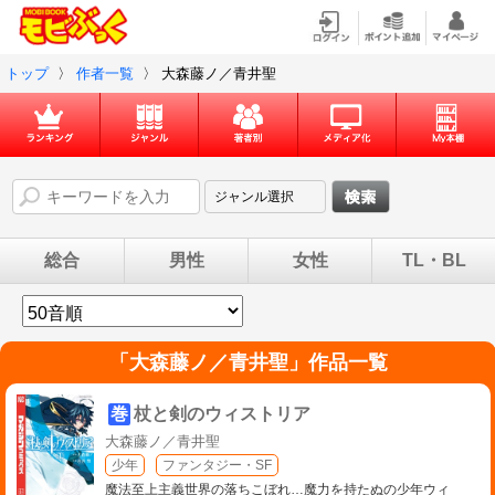
トップ
〉
作者一覧
〉
大森藤ノ／青井聖
総合
男性
女性
TL・BL
「
大森藤ノ／青井聖
」作品一覧
巻
杖と剣のウィストリア
大森藤ノ／青井聖
少年
ファンタジー・SF
魔法至上主義世界の落ちこぼれ…魔力を持たぬの少年ウィ