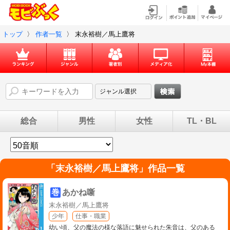
トップ
〉
作者一覧
〉
末永裕樹／馬上鷹将
総合
男性
女性
TL・BL
「
末永裕樹／馬上鷹将
」作品一覧
巻
あかね噺
末永裕樹／馬上鷹将
少年
仕事・職業
幼い頃、父の魔法の様な落語に魅せられた朱音は、父のある