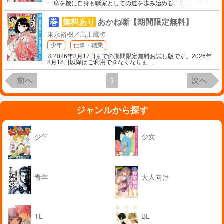
一席を機に自身も噺家としての道を歩み始める。1
…
巻
無料あり
あかね噺【期間限定無料】
末永裕樹／馬上鷹将
少年
仕事・職業
※2026年8月17日までの期間限定無料お試し版です。2026年
8月18日以降はご利用できなくなりま
…
前へ
1
次へ
ジャンルから探す
少年
少女
青年
大人向け
TL
BL