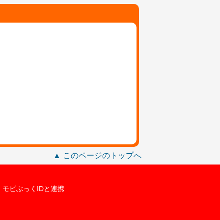
▲ このページのトップへ
モビぶっくIDと連携