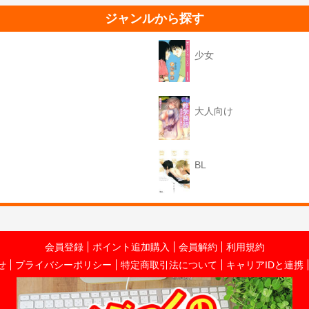
ジャンルから探す
少女
大人向け
BL
会員登録
ポイント追加購入
会員解約
利用規約
せ
プライバシーポリシー
特定商取引法について
キャリアIDと連携