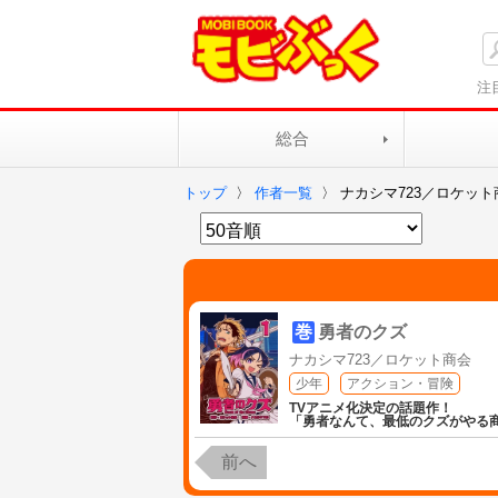
注
総合
トップ
〉
作者一覧
〉
ナカシマ723／ロケット
巻
勇者のクズ
ナカシマ723／ロケット商会
少年
アクション・冒険
TVアニメ化決定の話題作！
「勇者なんて、最低のクズがやる
前へ