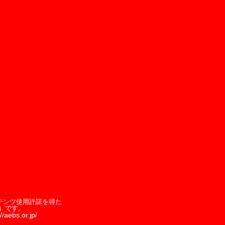
テンツ使用許諾を得た
）です。
//aebs.or.jp/