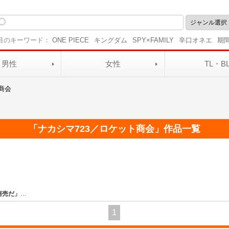
目のキーワード：
ONE PIECE
キングダム
SPY×FAMILY
辛口オネエ
期
男性
女性
TL・B
商会
「
ナカシマ723／ロケット商会
」作品一覧
商売だ」
…
1