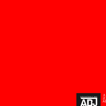
Ａ
正
A