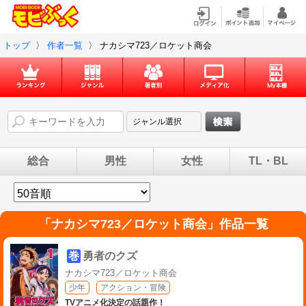
トップ
〉
作者一覧
〉
ナカシマ723／ロケット商会
総合
男性
女性
TL・BL
「
ナカシマ723／ロケット商会
」作品一覧
巻
勇者のクズ
ナカシマ723／ロケット商会
少年
アクション・冒険
TVアニメ化決定の話題作！