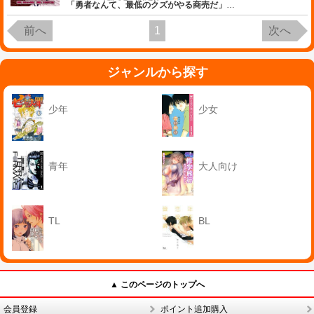
「勇者なんて、最低のクズがやる商売だ」
…
前へ
1
次へ
ジャンルから探す
少年
少女
青年
大人向け
TL
BL
▲ このページのトップへ
会員登録
ポイント追加購入